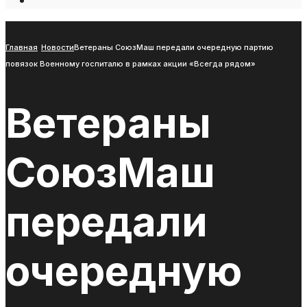
Open
Search
Window
Главная
Новости
Ветераны СоюзМаш передали очередную партию
повязок Военному госпиталю в рамках акции «Всегда рядом»
Ветераны
СоюзМаш
передали
очередную