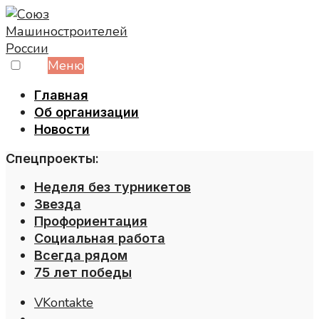
Skip
to
content
Меню
Главная
Об организации
Новости
Спецпроекты:
Неделя без турникетов
Звезда
Профориентация
Социальная работа
Всегда рядом
75 лет победы
VKontakte