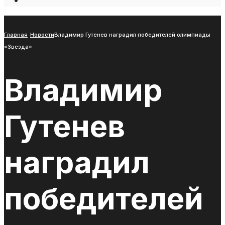
Open
Search
Window
Главная
Новости
Владимир Гутенев наградил победителей олимпиады
«Звезда»
Владимир
Гутенев
наградил
победителей