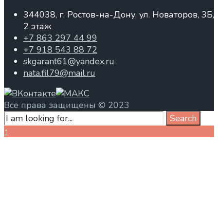
344038, г. Ростов-на-Дону, ул. Новаторов, 3Б,
2 этаж
+7 863 297 44 99
+7 918 543 88 72
skgarant61@yandex.ru
nata.fil79@mail.ru
Все права защищены © 2023
Search
Search
for:
Close
↑
Search
Window