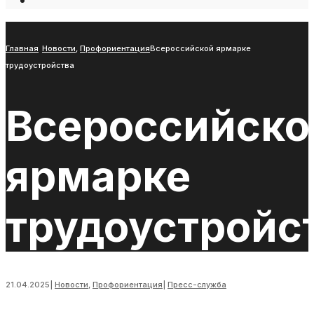
Open
Search
Window
Главная
Новости
,
Профориентация
Всероссийской ярмарке
трудоустройства
Всероссийско
ярмарке
трудоустройс
21.04.2025
|
Новости
,
Профориентация
|
Пресс-служба