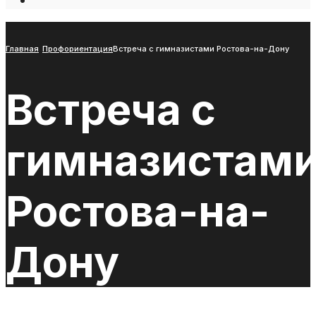
Open
Search
Window
Главная
Профориентация
Встреча с гимназистами Ростова-на-Дону
Встреча с
гимназистам
Ростова-на-
Дону