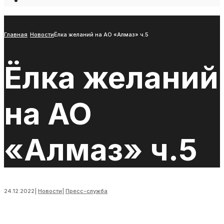
Open
Search
Window
Главная
Новости
Ёлка желаний на АО «Алмаз» ч.5
Ёлка желаний
на АО
«Алмаз» ч.5
24.12.2022
|
Новости
|
Пресс-служба