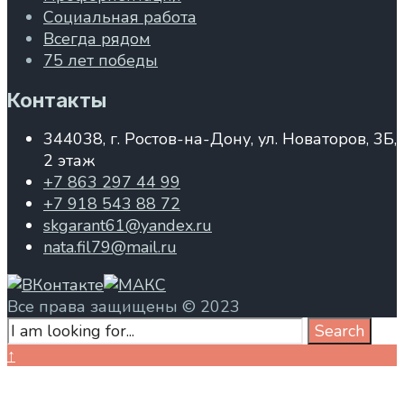
Социальная работа
Всегда рядом
75 лет победы
Контакты
344038, г. Ростов-на-Дону, ул. Новаторов, 3Б,
2 этаж
+7 863 297 44 99
+7 918 543 88 72
skgarant61@yandex.ru
nata.fil79@mail.ru
Все права защищены © 2023
Search
Search
for:
Close
↑
Search
Window