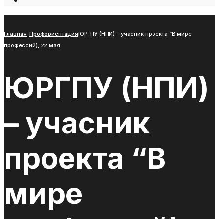
Open
Search
Window
Главная
Профориентация
ЮРГПУ (НПИ) – учасник проекта “В мире
профессий), 22 мая
ЮРГПУ (НПИ)
– учасник
проекта “В
мире