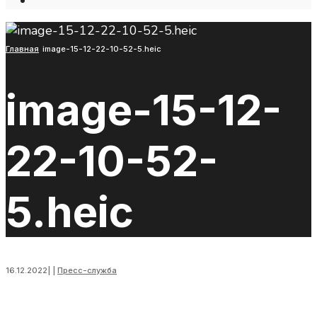
Open
Search
Window
Главная
image-15-12-22-10-52-5.heic
image-15-12-
22-10-52-
5.heic
16.12.2022
|
|
Пресс-служба