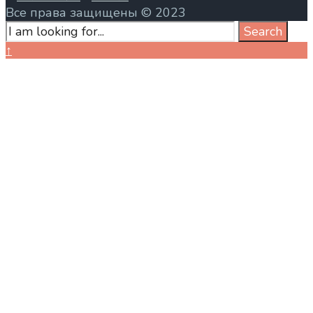
Все права защищены © 2023
Search
Search
for:
Close
↑
Search
Window