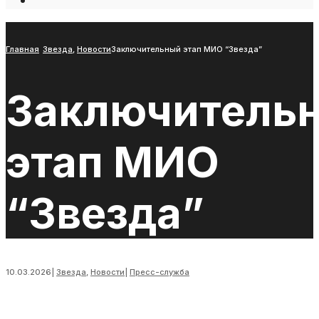
Open
Search
Window
Главная
Звезда
,
Новости
Заключительный этап МИО “Звезда”
Заключитель
этап МИО
“Звезда”
10.03.2026
|
Звезда
,
Новости
|
Пресс-служба