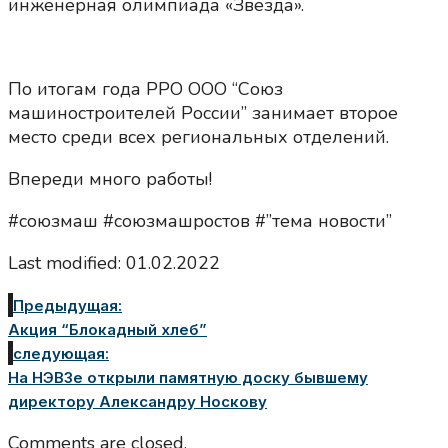
инженерная олимпиада «Звезда».
По итогам года РРО ООО “Союз
машиностроителей России” занимает второе
место среди всех региональных отделений.
Впереди много работы!
#союзмаш #союзмашростов #”тема новости”
Last modified: 01.02.2022
Предыдущая:
Акция “Блокадный хлеб”
следующая:
На НЭВЗе открыли памятную доску бывшему
директору Александру Носкову
Comments are closed.