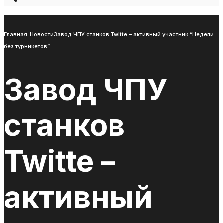
Open
Search
Window
Главная
Новости
Завод ЧПУ станков Twitte – активный участник “Недели
без турникетов”
Завод ЧПУ
станков
Twitte –
активный