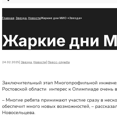
Open
Search
Window
Главная
Звезда
,
Новости
Жаркие дни МИО «Звезда»
Жаркие дни 
24.02.2025
|
Звезда
,
Новости
|
Пресс-служба
Заключительный этап Многопрофильной инженерно
Ростовской области интерес к Олимпиаде очень 
– Многие ребята принимают участие сразу в неск
обеспечит много новых возможностей, – рассказа
Новосельцева.