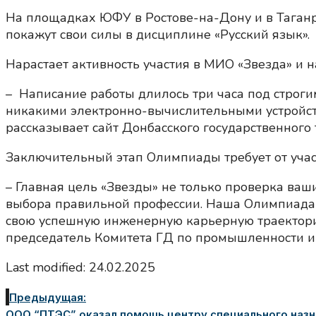
На площадках ЮФУ в Ростове-на-Дону и в Таганр
покажут свои силы в дисциплине «Русский язык».
Нарастает активность участия в МИО «Звезда» и н
– Написание работы длилось три часа под строг
никакими электронно-вычислительными устройст
рассказывает сайт Донбасского государственного
Заключительный этап Олимпиады требует от учас
– Главная цель «Звезды» не только проверка ваш
выбора правильной профессии. Наша Олимпиада о
свою успешную инженерную карьерную траекторию
председатель Комитета ГД по промышленности и 
Last modified: 24.02.2025
Предыдущая:
ООО “ПТЭС” оказал помощь центру специального назн