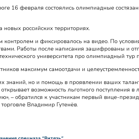
оге 16 февраля состоялись олимпиадные состязани
а новых российских территориях.
им контролем и фиксировалось на видео. По услов
вами. Работы после написания зашифрованы и отп
 технического университета про олимпиадный тур 
тников максимум самоотдачи и целеустремленност
их знаний, но и помощь в проявлении ваших талан
ткрывает возможность льготного поступления в л
», – обратился к участникам первый вице-презид
торговле Владимир Гутенёв.
ачения спецназа “Витязь”