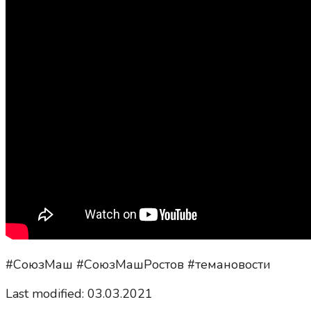
#СоюзМаш #СоюзМашРостов #темановости
Last modified: 03.03.2021