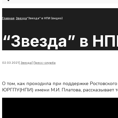
Open
Search
Window
Главная
Звезда
“Звезда” в НПИ (видео)
“Звезда” в НП
02.03.2021
|
Звезда
|
Пресс-служба
О том, как проходила при поддержке Ростовског
ЮРГПУ(НПИ) имени М.И. Платова, рассказывает те