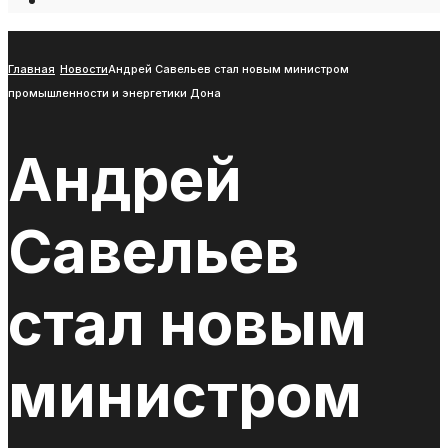
Open
Search
Window
Главная
Новости
Андрей Савельев стал новым министром
промышленности и энергетики Дона
Андрей
Савельев
стал новым
министром