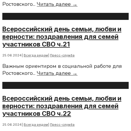
Всероссийский
Ростовского
...
Читать далее →
день
семьи,
любви
Всероссийский день семьи, любви и
и
верности: поздравления для семей
верности:
участников СВО ч.21
поздравления
для
25.06.2024
|
Всегда рядом
|
Пресс-служба
семей
Важным ориентиром в социальной работе для
участников
Всероссийский
Ростовского
...
Читать далее →
СВО
день
ч.20
семьи,
любви
Всероссийский день семьи, любви и
и
верности: поздравления для семей
верности:
участников СВО ч.22
поздравления
для
25.06.2024
|
Всегда рядом
|
Пресс-служба
семей