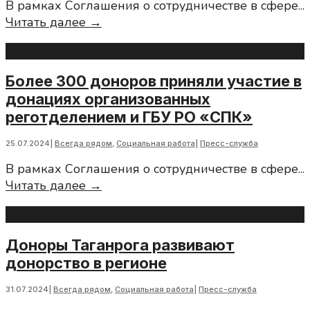
В рамках Соглашения о сотрудничестве в сфере
...
Летняя
Читать далее →
донорская
акция
в
Более 300 доноров приняли участие в
Волгодонске
донациях организованных
реготделением и ГБУ РО «СПК»
25.07.2024
|
Всегда рядом
,
Социальная работа
|
Пресс-служба
В рамках Соглашения о сотрудничестве в сфере
...
Более
Читать далее →
300
доноров
приняли
Доноры Таганрога развивают
участие
донорство в регионе
в
донациях
31.07.2024
|
Всегда рядом
,
Социальная работа
|
Пресс-служба
организованных