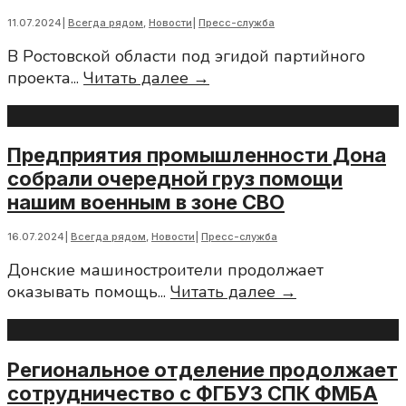
верности:
11.07.2024
|
Всегда рядом
,
Новости
|
Пресс-служба
поздравления
В Ростовской области под эгидой партийного
для
Фестиваль
проекта
...
Читать далее →
семей
“С
участников
песней
СВО
по
ч.30
Предприятия промышленности Дона
Дону”
собрали очередной груз помощи
нашим военным в зоне СВО
16.07.2024
|
Всегда рядом
,
Новости
|
Пресс-служба
Донские машиностроители продолжает
Предприятия
оказывать помощь
...
Читать далее →
промышленно
Дона
собрали
Региональное отделение продолжает
очередной
сотрудничество с ФГБУЗ СПК ФМБА
груз