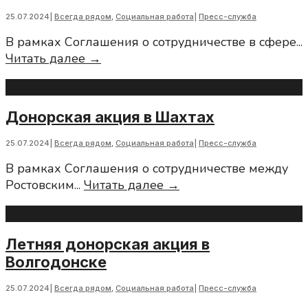
помощи
25.07.2024
|
Всегда рядом
,
Социальная работа
|
Пресс-служба
нашим
В рамках Соглашения о сотрудничестве в сфере
...
военным
Региональное
Читать далее →
в
отделение
зоне
продолжает
СВО
сотрудничество
Донорская акция в Шахтах
с
ФГБУЗ
25.07.2024
|
Всегда рядом
,
Социальная работа
|
Пресс-служба
СПК
В рамках Соглашения о сотрудничестве между
ФМБА
Донорская
Ростовским
...
Читать далее →
акция
в
Шахтах
Летняя донорская акция в
Волгодонске
25.07.2024
|
Всегда рядом
,
Социальная работа
|
Пресс-служба