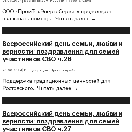
25.06.2024
|
Всегда рядом
,
Новости
|
Пресс-служба
дл
ООО «ПромТехЭнергоСервис» продолжает
се
«ПромТехЭне
оказывать помощь
...
Читать далее →
уч
помогает
С
фронту!
ч.
Всероссийский день семьи, любви и
верности: поздравления для семей
участников СВО ч.26
26.06.2024
|
Всегда рядом
|
Пресс-служба
Поддержка традиционных ценностей для
Всероссийский
Ростовского
...
Читать далее →
день
семьи,
любви
Всероссийский день семьи, любви и
и
верности: поздравления для семей
верности:
участников СВО ч.27
поздравления