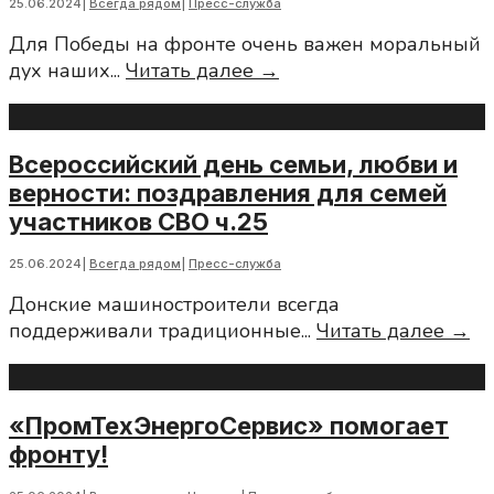
25.06.2024
|
Всегда рядом
|
Пресс-служба
с
Для Победы на фронте очень важен моральный
у
Всероссийский
дух наших
...
Читать далее →
С
день
ч
семьи,
любви
Всероссийский день семьи, любви и
и
верности: поздравления для семей
верности:
участников СВО ч.25
поздравления
для
25.06.2024
|
Всегда рядом
|
Пресс-служба
семей
Донские машиностроители всегда
участников
Вс
поддерживали традиционные
...
Читать далее →
СВО
де
ч.24
се
лю
«ПромТехЭнергоСервис» помогает
и
фронту!
ве
по