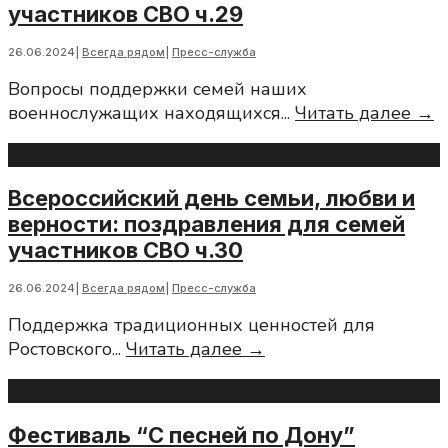
участников СВО ч.29
поздравления
для
26.06.2024
|
Всегда рядом
|
Пресс-служба
семей
Вопросы поддержки семей наших
участников
В
военнослужащих находящихся
...
Читать далее →
СВО
д
ч.28
с
л
Всероссийский день семьи, любви и
и
верности: поздравления для семей
в
участников СВО ч.30
п
д
26.06.2024
|
Всегда рядом
|
Пресс-служба
с
Поддержка традиционных ценностей для
у
Всероссийский
Ростовского
...
Читать далее →
С
день
ч
семьи,
любви
Фестиваль “С песней по Дону”
и