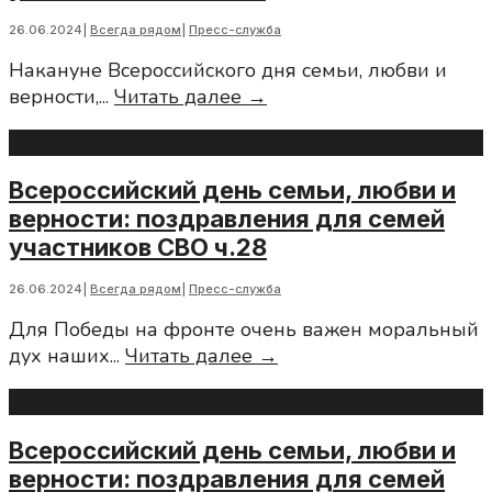
для
26.06.2024
|
Всегда рядом
|
Пресс-служба
семей
Накануне Всероссийского дня семьи, любви и
участников
Всероссийский
верности,
...
Читать далее →
СВО
день
ч.26
семьи,
любви
Всероссийский день семьи, любви и
и
верности: поздравления для семей
верности:
участников СВО ч.28
поздравления
для
26.06.2024
|
Всегда рядом
|
Пресс-служба
семей
Для Победы на фронте очень важен моральный
участников
Всероссийский
дух наших
...
Читать далее →
СВО
день
ч.27
семьи,
любви
Всероссийский день семьи, любви и
и
верности: поздравления для семей
верности: