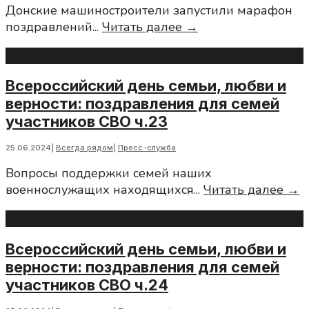
Донские машиностроители запустили марафон
участников
Всероссийский
поздравлений
...
Читать далее →
СВО
день
ч.21
семьи,
любви
Всероссийский день семьи, любви и
и
верности: поздравления для семей
верности:
участников СВО ч.23
поздравления
для
25.06.2024
|
Всегда рядом
|
Пресс-служба
семей
Вопросы поддержки семей наших
участников
В
военнослужащих находящихся
...
Читать далее →
СВО
д
ч.22
с
л
Всероссийский день семьи, любви и
и
верности: поздравления для семей
в
участников СВО ч.24
п
д