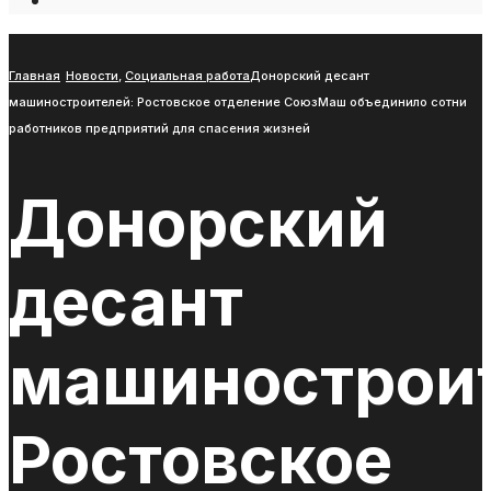
Open
Search
Window
Главная
Новости
,
Социальная работа
Донорский десант
машиностроителей: Ростовское отделение СоюзМаш объединило сотни
работников предприятий для спасения жизней
Донорский
десант
машиностроит
Ростовское