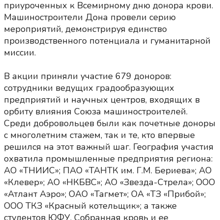
приуроченных к Всемирному дню донора крови.
Машиностроители Дона провели серию
мероприятий, демонстрируя единство
производственного потенциала и гуманитарной
миссии.
В акции приняли участие 679 доноров:
сотрудники ведущих градообразующих
предприятий и научных центров, входящих в
орбиту влияния Союза машиностроителей.
Среди добровольцев были как почетные доноры
с многолетним стажем, так и те, кто впервые
решился на этот важный шаг. География участия
охватила промышленные предприятия региона:
АО «ТНИИС»; ПАО «ТАНТК им. Г.М. Бериева»; АО
«Клевер»; АО «НКБВС»; АО «Звезда-Стрела»; ООО
«Атлант Аэро»; ОАО «Тагмет»; ОА «ТЗ «Прибой»;
ООО ТКЗ «Красный котельщик»; а также
студентов ЮФУ. Собранная кровь и ее