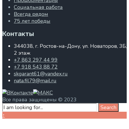
Профориентация
Социальная работа
Всегда рядом
75 лет победы
Контакты
344038, г. Ростов-на-Дону, ул. Новаторов, 3Б,
2 этаж
+7 863 297 44 99
+7 918 543 88 72
skgarant61@yandex.ru
nata.fil79@mail.ru
Все права защищены © 2023
Search
Search
for:
Close
↑
Search
Window