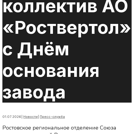
коллектив АО
«Роствертол»
с Днём
основания
завода
01.07.2026
|
Новости
|
Пресс-служба
Ростовское региональное отделение Союза