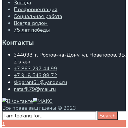
Звезда
Профориентация
Социальная работа
Всегда рядом
75 лет победы
Контакты
344038, г. Ростов-на-Дону, ул. Новаторов, 3Б,
2 этаж
+7 863 297 44 99
+7 918 543 88 72
skgarant61@yandex.ru
nata.fil79@mail.ru
Все права защищены © 2023
Search
Search
for:
Close
↑