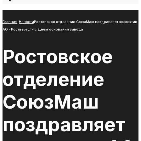
Open
Search
Window
Главная
Новости
Ростовское отделение СоюзМаш поздравляет коллектив
АО «Роствертол» с Днём основания завода
Ростовское
отделение
СоюзМаш
поздравляет