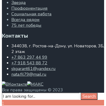
Звезда
Профориентация
Социальная работа
Всегда рядом
75 лет победы
Контакты
344038, г. Ростов-на-Дону, ул. Новаторов, 3Б,
2 этаж
+7 863 297 44 99
+7 918 543 88 72
skgarant61@yandex.ru
nata.fil79@mail.ru
Все права защищены © 2023
Search
Search
for:
Close
↑