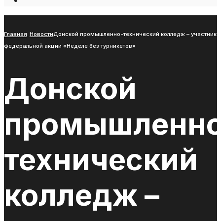
Open
Search
Window
Главная
Новости
Донской промышленно-технический колледж – участник
федеральной акции «Неделе без турникетов»
Донской
промышленно
технический
колледж –