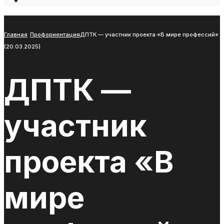
Open
Search
Window
Главная
Профориентация
ДПТК — участник проекта «В мире профессий»
(20.03.2025)
ДПТК —
участник
проекта «В
мире