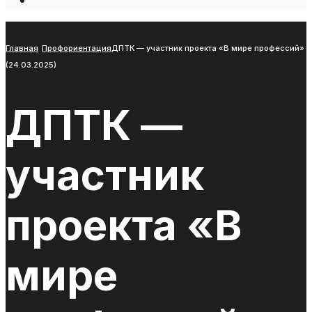
Open
Search
Window
Главная
Профориентация
ДПТК — участник проекта «В мире профессий»
(24.03.2025)
ДПТК —
участник
проекта «В
мире