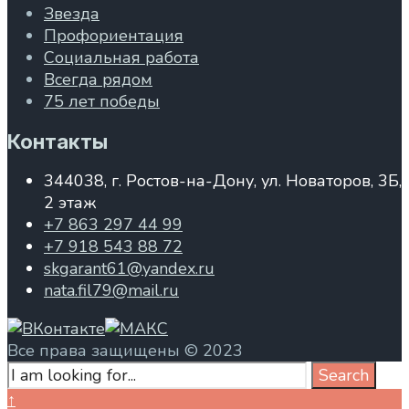
Звезда
Профориентация
Социальная работа
Всегда рядом
75 лет победы
Контакты
344038, г. Ростов-на-Дону, ул. Новаторов, 3Б,
2 этаж
+7 863 297 44 99
+7 918 543 88 72
skgarant61@yandex.ru
nata.fil79@mail.ru
Все права защищены © 2023
Search
Search
for:
Close
↑