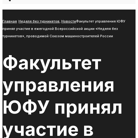
Open
Search
Window
Главная
Неделя без турникетов
,
Новости
Факультет управления ЮФУ
принял участие в ежегодной Всероссийской акции «Неделя без
турникетов», проводимой Союзом машиностроителей России
Факультет
управления
ЮФУ принял
участие в