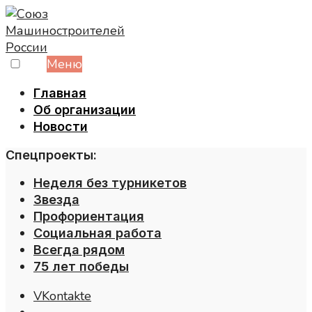
Skip
to
content
Меню
Главная
Об организации
Новости
Спецпроекты:
Неделя без турникетов
Звезда
Профориентация
Социальная работа
Всегда рядом
75 лет победы
VKontakte