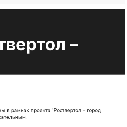
твертол –
 в рамках проекта “Роствертол – город
кательным.