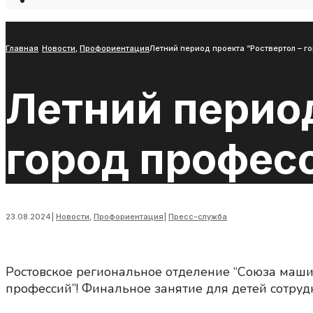
Open
Search
Window
Главная
Новости
,
Профориентация
Летний период проекта “Роствертол – 
Летний период
город профес
23.08.2024
|
Новости
,
Профориентация
|
Пресс-служба
Ростовское региональное отделение “Союза маши
профессий”! Финальное занятие для детей сотру