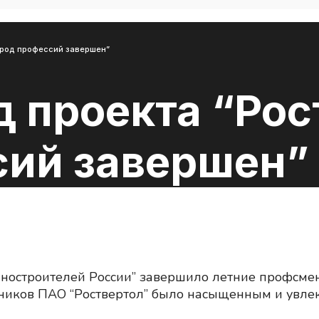
город профессий завершен”
 проекта “Рос
сий завершен”
ностроителей России” завершило летние профсмены
дников ПАО “Роствертол” было насыщенным и увле