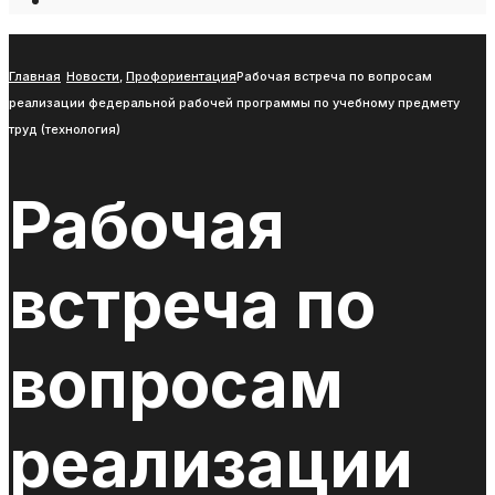
Open
Search
Window
Главная
Новости
,
Профориентация
Рабочая встреча по вопросам
реализации федеральной рабочей программы по учебному предмету
труд (технология)
Рабочая
встреча по
вопросам
реализации