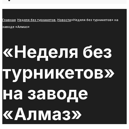
Open
Search
Window
Главная
Неделя без турникетов
,
Новости
«Неделя без турникетов» на
заводе «Алмаз»
«Неделя без
турникетов»
на заводе
«Алмаз»