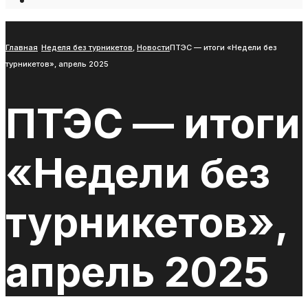
Open
Search
Window
Главная
Неделя без турникетов
,
Новости
ПТЭС — итоги «Недели без
турникетов», апрель 2025
ПТЭС — итоги
«Недели без
турникетов»,
апрель 2025