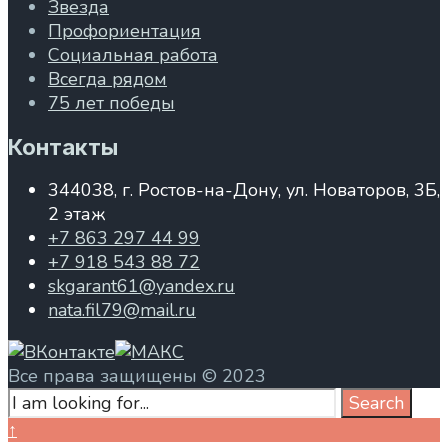
Звезда
Профориентация
Социальная работа
Всегда рядом
75 лет победы
Контакты
344038, г. Ростов-на-Дону, ул. Новаторов, 3Б,
2 этаж
+7 863 297 44 99
+7 918 543 88 72
skgarant61@yandex.ru
nata.fil79@mail.ru
Все права защищены © 2023
Search
Search
for:
Close
↑