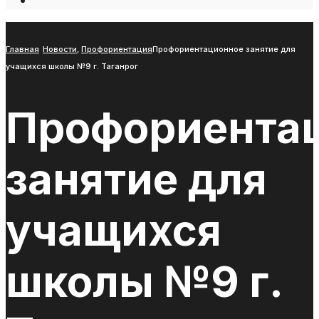
Open
Search
Window
Главная
Новости
,
Профориентация
Профориентационное занятие для
учащихся школы №9 г. Таганрог
Профориента
занятие для
учащихся
школы №9 г.