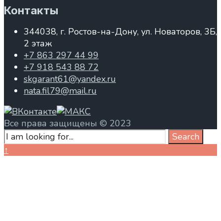
Контакты
344038, г. Ростов-на-Дону, ул. Новаторов, 3Б,
2 этаж
+7 863 297 44 99
+7 918 543 88 72
skgarant61@yandex.ru
nata.fil79@mail.ru
Все права защищены © 2023
Search
Search
for:
Close
↑
Search
Window