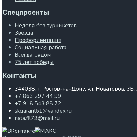
Спецпроекты
Неделя без турникетов
Звезда
Профориентация
Социальная работа
Всегда рядом
75 лет победы
Контакты
344038, г. Ростов-на-Дону, ул. Новаторов, 3Б,
+7 863 297 44 99
+7 918 543 88 72
skgarant61@yandex.ru
nata.fil79@mail.ru